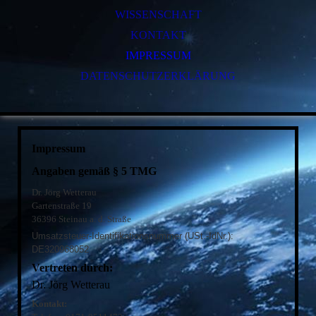
WISSENSCHAFT
KONTAKT
IMPRESSUM
DATENSCHUTZERKLÄRUNG
Impressum
Angaben gemäß § 5 TMG
Dr. Jörg Wetterau
Gartenstraße 19
36396 Steinau a. d. Straße
Umsatzsteuer-Identifikationsnummer (USt.-IdNr.):
DE320968052
Vertreten durch:
Dr. Jörg Wetterau
Kontakt: