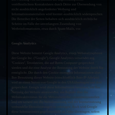
veröffentlichten Kontaktdaten durch Dritte zur Übersendung von
nicht ausdrücklich angeforderter Werbung und
Informationsmaterialien wird hiermit ausdrücklich widersprochen.
Die Betreiber der Seiten behalten sich ausdrücklich rechtliche
Schritte im Falle der unverlangten Zusendung von
Werbeinformationen, etwa durch Spam-Mails, vor.
Google Analytics
Diese Website benutzt Google Analytics, einen Webanalysedienst
der Google Inc. (''Google''). Google Analytics verwendet sog.
''Cookies'', Textdateien, die auf Ihrem Computer gespeichert
werden und die eine Analyse der Benutzung der Website durch Sie
ermöglicht. Die durch den Cookie erzeugten Informationen über
Ihre Benutzung dieser Website (einschließlich Ihrer IP-Adresse)
wird an einen Server von Google in den USA übertragen und dort
gespeichert. Google wird diese Informationen benutzen, um Ihre
Nutzung der Website auszuwerten, um Reports über die
Websiteaktivitäten für die Websitebetreiber zusammenzustellen
und um weitere mit der Websitenutzung und der Internetnutzung
verbundene Dienstleistungen zu erbringen. Auch wird Google
diese Informationen gegebenenfalls an Dritte übertragen, sofern