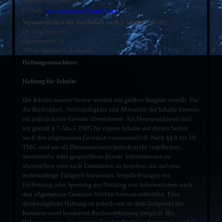
Telefon: 0171-9511472
E-Mail:
joerg.wetterau@gmail.com
Verantwortlich für den Inhalt nach § 55 Abs. 2 RStV:
Dr. Jörg Wetterau
Gartenstraße 19
36396 Steinau a. d. Straße
Haftungsausschluss:
Haftung für Inhalte
Die Inhalte unserer Seiten wurden mit größter Sorgfalt erstellt. Für
die Richtigkeit, Vollständigkeit und Aktualität der Inhalte können
wir jedoch keine Gewähr übernehmen. Als Diensteanbieter sind
wir gemäß § 7 Abs.1 TMG für eigene Inhalte auf diesen Seiten
nach den allgemeinen Gesetzen verantwortlich. Nach §§ 8 bis 10
TMG sind wir als Diensteanbieter jedoch nicht verpflichtet,
übermittelte oder gespeicherte fremde Informationen zu
überwachen oder nach Umständen zu forschen, die auf eine
rechtswidrige Tätigkeit hinweisen. Verpflichtungen zur
Entfernung oder Sperrung der Nutzung von Informationen nach
den allgemeinen Gesetzen bleiben hiervon unberührt. Eine
diesbezügliche Haftung ist jedoch erst ab dem Zeitpunkt der
Kenntnis einer konkreten Rechtsverletzung möglich. Bei