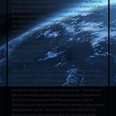
dies gesetzlich vorgeschrieben oder soweit Dritte diese Daten im
Auftrag von Google verarbeiten. Google wird in keinem Fall Ihre
IP-Adresse mit anderen Daten der Google in Verbindung bringen.
Sie können die Installation der Cookies durch eine entsprechende
Einstellung Ihrer Browser Software verhindern; wir weisen Sie
jedoch darauf hin, dass Sie in diesem Fall gegebenenfalls nicht
sämtliche Funktionen dieser Website voll umfänglich nutzen
können. Durch die Nutzung dieser Website erklären Sie sich mit
der Bearbeitung der über Sie erhobenen Daten durch Google in
der zuvor beschriebenen Art und Weise und zu dem zuvor
benannten Zweck einverstanden.
Google AdSense
Diese Website benutzt Google Adsense, einen Webanzeigendienst
der Google Inc., USA (''Google''). Google Adsense verwendet sog.
''Cookies'' (Textdateien), die auf Ihrem Computer gespeichert
werden und die eine Analyse der Benutzung der Website durch Sie
ermöglicht. Google Adsense verwendet auch sog. ''Web Beacons''
(kleine unsichtbare Grafiken) zur Sammlung von Informationen.
Durch die Verwendung des Web Beacons können einfache
Aktionen wie der Besucherverkehr auf der Webseite aufgezeichnet
und gesammelt werden. Die durch den Cookie und/oder Web
Beacon erzeugten Informationen über Ihre Benutzung dieser