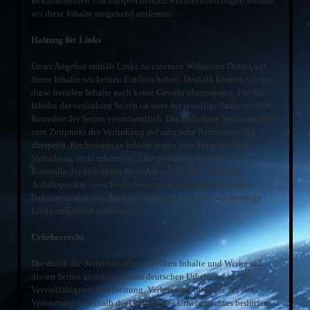
Bekanntwerden von entsprechenden Rechtsverletzungen werden
wir diese Inhalte umgehend entfernen.
Haftung für Links
Unser Angebot enthält Links zu externen Webseiten Dritter, auf
deren Inhalte wir keinen Einfluss haben. Deshalb können wir für
diese fremden Inhalte auch keine Gewähr übernehmen. Für die
Inhalte der verlinkten Seiten ist stets der jeweilige Anbieter oder
Betreiber der Seiten verantwortlich. Die verlinkten Seiten wurden
zum Zeitpunkt der Verlinkung auf mögliche Rechtsverstöße
überprüft. Rechtswidrige Inhalte waren zum Zeitpunkt der
Verlinkung nicht erkennbar. Eine permanente inhaltliche
Kontrolle der verlinkten Seiten ist jedoch ohne konkrete
Anhaltspunkte einer Rechtsverletzung nicht zumutbar. Bei
Bekanntwerden von Rechtsverletzungen werden wir derartige
Links umgehend entfernen.
Urheberrecht
Die durch die Seitenbetreiber erstellten Inhalte und Werke auf
diesen Seiten unterliegen dem deutschen Urheberrecht. Die
Vervielfältigung, Bearbeitung, Verbreitung und jede Art der
Verwertung außerhalb der Grenzen des Urheberrechtes bedürfen