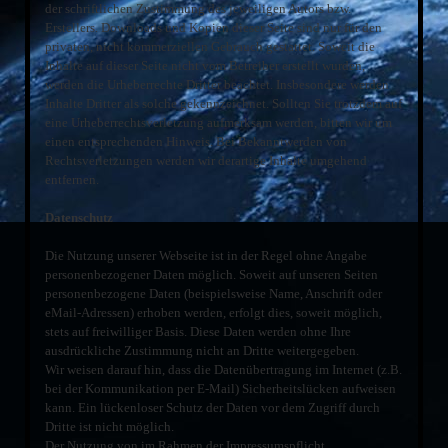
der schriftlichen Zustimmung des jeweiligen Autors bzw.
Erstellers. Downloads und Kopien dieser Seite sind nur für den
privaten, nicht kommerziellen Gebrauch gestattet. Soweit die
Inhalte auf dieser Seite nicht vom Betreiber erstellt wurden,
werden die Urheberrechte Dritter beachtet. Insbesondere werden
Inhalte Dritter als solche gekennzeichnet. Sollten Sie trotzdem auf
eine Urheberrechtsverletzung aufmerksam werden, bitten wir um
einen entsprechenden Hinweis. Bei Bekanntwerden von
Rechtsverletzungen werden wir derartige Inhalte umgehend
entfernen.
Datenschutz
Die Nutzung unserer Webseite ist in der Regel ohne Angabe
personenbezogener Daten möglich. Soweit auf unseren Seiten
personenbezogene Daten (beispielsweise Name, Anschrift oder
eMail-Adressen) erhoben werden, erfolgt dies, soweit möglich,
stets auf freiwilliger Basis. Diese Daten werden ohne Ihre
ausdrückliche Zustimmung nicht an Dritte weitergegeben.
Wir weisen darauf hin, dass die Datenübertragung im Internet (z.B.
bei der Kommunikation per E-Mail) Sicherheitslücken aufweisen
kann. Ein lückenloser Schutz der Daten vor dem Zugriff durch
Dritte ist nicht möglich.
Der Nutzung von im Rahmen der Impressumspflicht