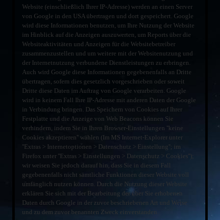
Website (einschließlich Ihrer IP-Adresse) werden an einen Server
von Google in den USA übertragen und dort gespeichert. Google
wird diese Informationen benutzen, um Ihre Nutzung der Website
im Hinblick auf die Anzeigen auszuwerten, um Reports über die
Websiteaktivitäten und Anzeigen für die Websitebetreiber
zusammenzustellen und um weitere mit der Websitenutzung und
der Internetnutzung verbundene Dienstleistungen zu erbringen.
Auch wird Google diese Informationen gegebenenfalls an Dritte
übertragen, sofern dies gesetzlich vorgeschrieben oder soweit
Dritte diese Daten im Auftrag von Google verarbeiten. Google
wird in keinem Fall Ihre IP-Adresse mit anderen Daten der Google
in Verbindung bringen. Das Speichern von Cookies auf Ihrer
Festplatte und die Anzeige von Web Beacons können Sie
verhindern, indem Sie in Ihren Browser-Einstellungen ''keine
Cookies akzeptieren'' wählen (Im MS Internet-Explorer unter
''Extras > Internetoptionen > Datenschutz > Einstellung''; im
Firefox unter ''Extras > Einstellungen > Datenschutz > Cookies'');
wir weisen Sie jedoch darauf hin, dass Sie in diesem Fall
gegebenenfalls nicht sämtliche Funktionen dieser Website voll
umfänglich nutzen können. Durch die Nutzung dieser Website
erklären Sie sich mit der Bearbeitung der über Sie erhobenen
Daten durch Google in der zuvor beschriebenen Art und Weise
und zu dem zuvor benannten Zweck einverstanden.